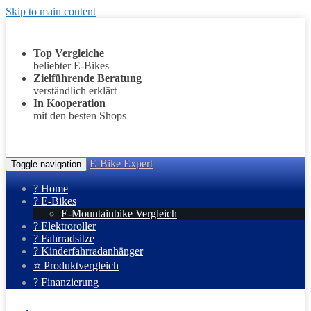
Skip to main content
Top Vergleiche
beliebter E-Bikes
Zielführende Beratung
verständlich erklärt
In Kooperation
mit den besten Shops
E-Bike Expert
Toggle navigation
? Home
? E-Bikes
E-Mountainbike Vergleich
? Elektroroller
? Fahrradsitze
? Kinderfahrradanhänger
⭐ Produktvergleich
? Finanzierung