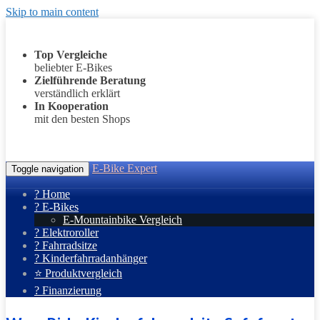
Skip to main content
Top Vergleiche
beliebter E-Bikes
Zielführende Beratung
verständlich erklärt
In Kooperation
mit den besten Shops
E-Bike Expert
Toggle navigation
? Home
? E-Bikes
E-Mountainbike Vergleich
? Elektroroller
? Fahrradsitze
? Kinderfahrradanhänger
⭐ Produktvergleich
? Finanzierung