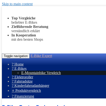
Skip to main content
Top Vergleiche
beliebter E-Bikes
Zielführende Beratung
verständlich erklärt
In Kooperation
mit den besten Shops
E-Bike Expert
Toggle navigation
? Home
? E-Bikes
E-Mountainbike Vergleich
? Elektroroller
? Fahrradsitze
? Kinderfahrradanhänger
⭐ Produktvergleich
? Finanzierung