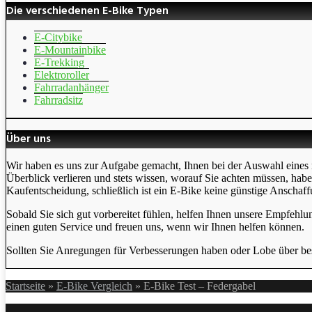
Die verschiedenen E-Bike Typen
E-Citybike
E-Mountainbike
E-Trekking
Elektroroller
Fahrradanhänger
Fahrradsitz
Über uns
Wir haben es uns zur Aufgabe gemacht, Ihnen bei der Auswahl eines 
Überblick verlieren und stets wissen, worauf Sie achten müssen, hab
Kaufentscheidung, schließlich ist ein E-Bike keine günstige Anschaff
Sobald Sie sich gut vorbereitet fühlen, helfen Ihnen unsere Empfehlu
einen guten Service und freuen uns, wenn wir Ihnen helfen können.
Sollten Sie Anregungen für Verbesserungen haben oder Lobe über bes
Startseite
»
E-Bike Vergleich
»
E-Bike Test – Federgabel