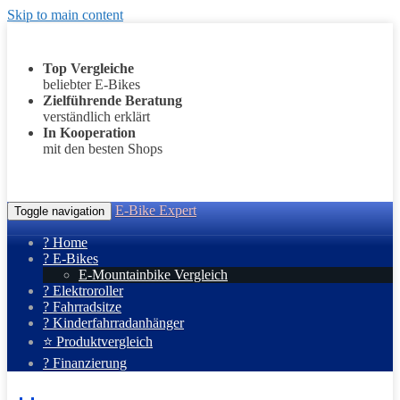
Skip to main content
Top Vergleiche
beliebter E-Bikes
Zielführende Beratung
verständlich erklärt
In Kooperation
mit den besten Shops
E-Bike Expert
Toggle navigation
? Home
? E-Bikes
E-Mountainbike Vergleich
? Elektroroller
? Fahrradsitze
? Kinderfahrradanhänger
⭐ Produktvergleich
? Finanzierung