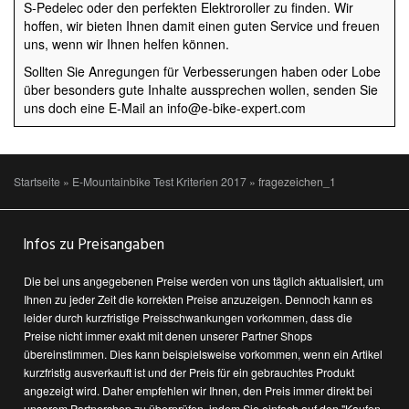
S-Pedelec oder den perfekten Elektroroller zu finden. Wir
hoffen, wir bieten Ihnen damit einen guten Service und freuen
uns, wenn wir Ihnen helfen können.
Sollten Sie Anregungen für Verbesserungen haben oder Lobe
über besonders gute Inhalte aussprechen wollen, senden Sie
uns doch eine E-Mail an info@e-bike-expert.com
Startseite
»
E-Mountainbike Test Kriterien 2017
»
fragezeichen_1
Infos zu Preisangaben
Die bei uns angegebenen Preise werden von uns täglich aktualisiert, um
Ihnen zu jeder Zeit die korrekten Preise anzuzeigen. Dennoch kann es
leider durch kurzfristige Preisschwankungen vorkommen, dass die
Preise nicht immer exakt mit denen unserer Partner Shops
übereinstimmen. Dies kann beispielsweise vorkommen, wenn ein Artikel
kurzfristig ausverkauft ist und der Preis für ein gebrauchtes Produkt
angezeigt wird. Daher empfehlen wir Ihnen, den Preis immer direkt bei
unserem Partnershop zu überprüfen, indem Sie einfach auf den "Kaufen-