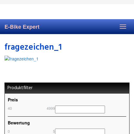
Skip
to
main
content
E-Bike Expert
Toggl
navig
fragezeichen_1
Produktfilter
Preis
40
4999
Bewertung
0
5