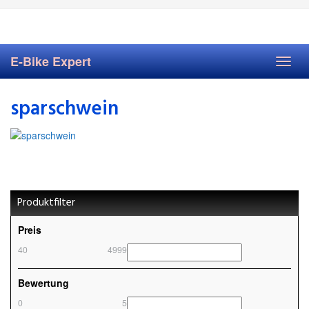
Skip
to
main
content
E-Bike Expert
Toggl
navig
sparschwein
Produktfilter
Preis
40
4999
Bewertung
0
5