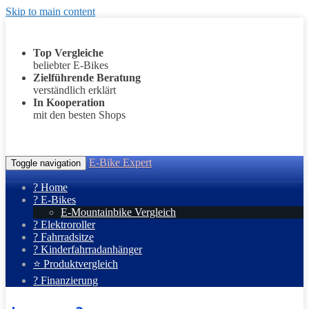
Skip to main content
Top Vergleiche
beliebter E-Bikes
Zielführende Beratung
verständlich erklärt
In Kooperation
mit den besten Shops
E-Bike Expert
Toggle navigation
? Home
? E-Bikes
E-Mountainbike Vergleich
? Elektroroller
? Fahrradsitze
? Kinderfahrradanhänger
⭐ Produktvergleich
? Finanzierung