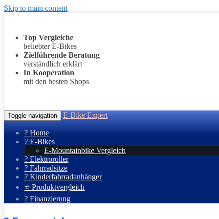
Skip to main content
Top Vergleiche
beliebter E-Bikes
Zielführende Beratung
verständlich erklärt
In Kooperation
mit den besten Shops
E-Bike Expert
Toggle navigation
? Home
? E-Bikes
E-Mountainbike Vergleich
? Elektroroller
? Fahrradsitze
? Kinderfahrradanhänger
⭐ Produktvergleich
? Finanzierung