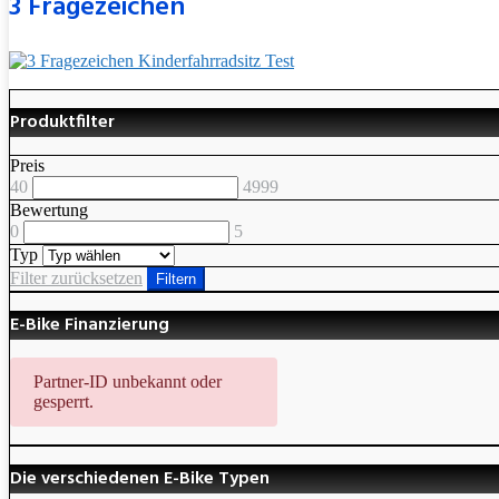
3 Fragezeichen
Produktfilter
Preis
40
4999
Bewertung
0
5
Typ
Filter zurücksetzen
Filtern
E-Bike Finanzierung
Partner-ID unbekannt oder
gesperrt.
Die verschiedenen E-Bike Typen