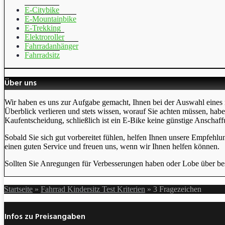
E-Citybike
E-Mountainbike
E-Trekking
Elektroroller
Fahrradanhänger
Fahrradsitz
Über uns
Wir haben es uns zur Aufgabe gemacht, Ihnen bei der Auswahl eines 
Überblick verlieren und stets wissen, worauf Sie achten müssen, hab
Kaufentscheidung, schließlich ist ein E-Bike keine günstige Anschaff
Sobald Sie sich gut vorbereitet fühlen, helfen Ihnen unsere Empfehlu
einen guten Service und freuen uns, wenn wir Ihnen helfen können.
Sollten Sie Anregungen für Verbesserungen haben oder Lobe über bes
Startseite
»
Fahrrad Kindersitz Test Kriterien
»
3 Fragezeichen
Infos zu Preisangaben