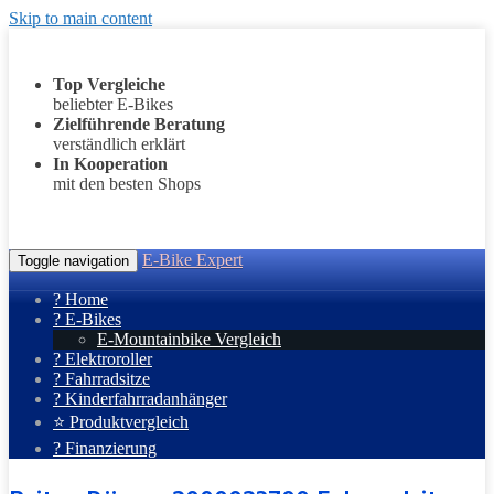
Skip to main content
Top Vergleiche
beliebter E-Bikes
Zielführende Beratung
verständlich erklärt
In Kooperation
mit den besten Shops
E-Bike Expert
Toggle navigation
? Home
? E-Bikes
E-Mountainbike Vergleich
? Elektroroller
? Fahrradsitze
? Kinderfahrradanhänger
⭐ Produktvergleich
? Finanzierung