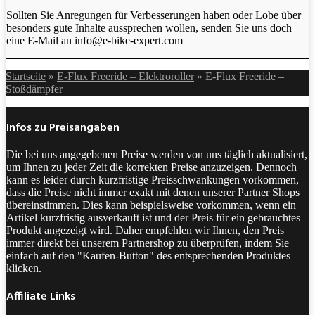
Sollten Sie Anregungen für Verbesserungen haben oder Lobe über
besonders gute Inhalte aussprechen wollen, senden Sie uns doch
eine E-Mail an info@e-bike-expert.com
Startseite
»
E-Flux Freeride – Elektroroller
»
E-Flux Freeride –
Stoßdämpfer
Infos zu Preisangaben
Die bei uns angegebenen Preise werden von uns täglich aktualisiert,
um Ihnen zu jeder Zeit die korrekten Preise anzuzeigen. Dennoch
kann es leider durch kurzfristige Preisschwankungen vorkommen,
dass die Preise nicht immer exakt mit denen unserer Partner Shops
übereinstimmen. Dies kann beispielsweise vorkommen, wenn ein
Artikel kurzfristig ausverkauft ist und der Preis für ein gebrauchtes
Produkt angezeigt wird. Daher empfehlen wir Ihnen, den Preis
immer direkt bei unserem Partnershop zu überprüfen, indem Sie
einfach auf den "Kaufen-Button" des entsprechenden Produktes
klicken.
Affiliate Links