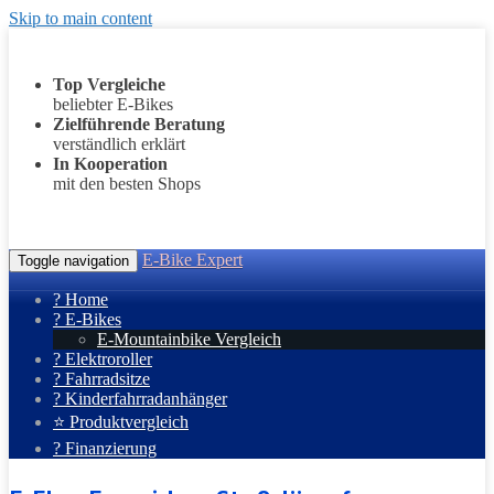
Skip to main content
Top Vergleiche
beliebter E-Bikes
Zielführende Beratung
verständlich erklärt
In Kooperation
mit den besten Shops
E-Bike Expert
Toggle navigation
? Home
? E-Bikes
E-Mountainbike Vergleich
? Elektroroller
? Fahrradsitze
? Kinderfahrradanhänger
⭐ Produktvergleich
? Finanzierung