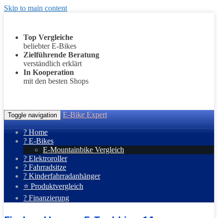
Skip to main content
Top Vergleiche
beliebter E-Bikes
Zielführende Beratung
verständlich erklärt
In Kooperation
mit den besten Shops
E-Bike Expert
Toggle navigation
? Home
? E-Bikes
E-Mountainbike Vergleich
? Elektroroller
? Fahrradsitze
? Kinderfahrradanhänger
⭐ Produktvergleich
? Finanzierung