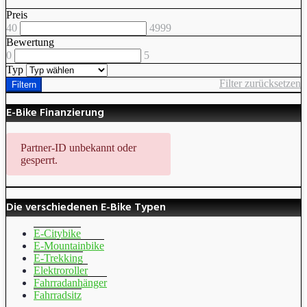
Preis
40
4999
Bewertung
0
5
Typ
Filter zurücksetzen
Filtern
E-Bike Finanzierung
Partner-ID unbekannt oder
gesperrt.
Die verschiedenen E-Bike Typen
E-Citybike
E-Mountainbike
E-Trekking
Elektroroller
Fahrradanhänger
Fahrradsitz