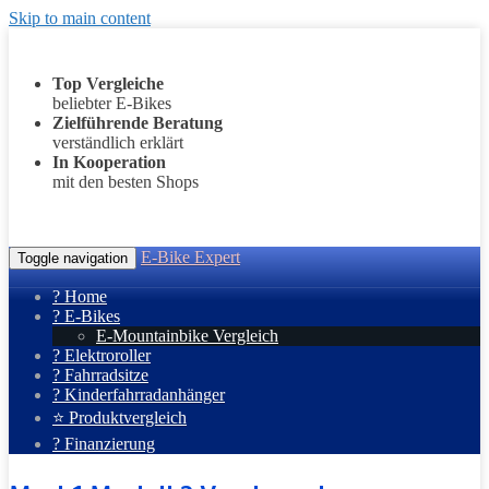
Skip to main content
Top Vergleiche
beliebter E-Bikes
Zielführende Beratung
verständlich erklärt
In Kooperation
mit den besten Shops
E-Bike Expert
Toggle navigation
? Home
? E-Bikes
E-Mountainbike Vergleich
? Elektroroller
? Fahrradsitze
? Kinderfahrradanhänger
⭐ Produktvergleich
? Finanzierung