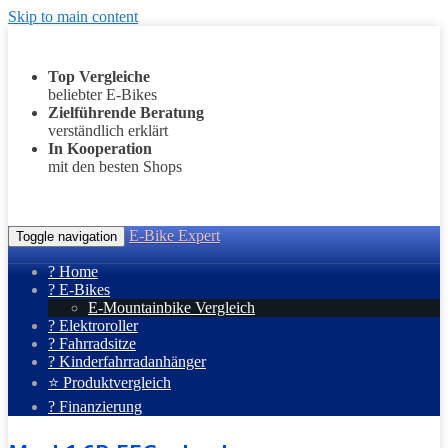
Skip to main content
Top Vergleiche
beliebter E-Bikes
Zielführende Beratung
verständlich erklärt
In Kooperation
mit den besten Shops
E-Bike Expert
Toggle navigation
? Home
? E-Bikes
E-Mountainbike Vergleich
? Elektroroller
? Fahrradsitze
? Kinderfahrradanhänger
⭐ Produktvergleich
? Finanzierung