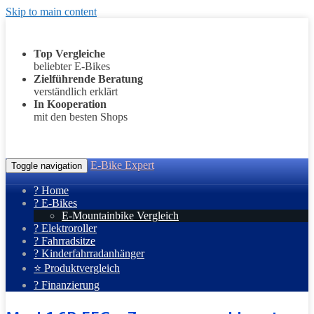
Skip to main content
Top Vergleiche
beliebter E-Bikes
Zielführende Beratung
verständlich erklärt
In Kooperation
mit den besten Shops
E-Bike Expert
Toggle navigation
? Home
? E-Bikes
E-Mountainbike Vergleich
? Elektroroller
? Fahrradsitze
? Kinderfahrradanhänger
⭐ Produktvergleich
? Finanzierung