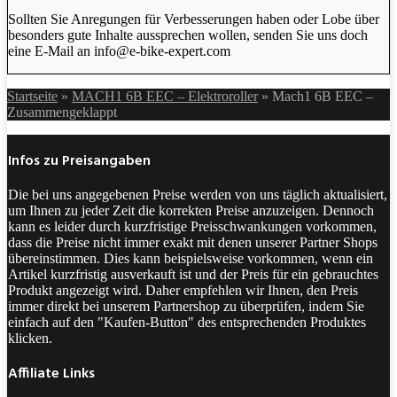
Sollten Sie Anregungen für Verbesserungen haben oder Lobe über
besonders gute Inhalte aussprechen wollen, senden Sie uns doch
eine E-Mail an info@e-bike-expert.com
Startseite
»
MACH1 6B EEC – Elektroroller
»
Mach1 6B EEC –
Zusammengeklappt
Infos zu Preisangaben
Die bei uns angegebenen Preise werden von uns täglich aktualisiert,
um Ihnen zu jeder Zeit die korrekten Preise anzuzeigen. Dennoch
kann es leider durch kurzfristige Preisschwankungen vorkommen,
dass die Preise nicht immer exakt mit denen unserer Partner Shops
übereinstimmen. Dies kann beispielsweise vorkommen, wenn ein
Artikel kurzfristig ausverkauft ist und der Preis für ein gebrauchtes
Produkt angezeigt wird. Daher empfehlen wir Ihnen, den Preis
immer direkt bei unserem Partnershop zu überprüfen, indem Sie
einfach auf den "Kaufen-Button" des entsprechenden Produktes
klicken.
Affiliate Links