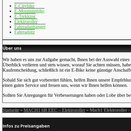
E-Citybike
E-Mountainbike
E-Trekking
Elektroroller
Fahrradanhänger
Fahrradsitz
Über uns
Wir haben es uns zur Aufgabe gemacht, Ihnen bei der Auswahl eines 
Überblick verlieren und stets wissen, worauf Sie achten müssen, hab
Kaufentscheidung, schließlich ist ein E-Bike keine günstige Anschaff
Sobald Sie sich gut vorbereitet fühlen, helfen Ihnen unsere Empfehlu
einen guten Service und freuen uns, wenn wir Ihnen helfen können.
Sollten Sie Anregungen für Verbesserungen haben oder Lobe über bes
Startseite
»
MACH1 6B EEC – Elektroroller
»
Mach1 Elektroroller 
Infos zu Preisangaben