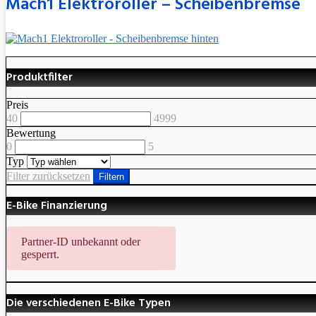
Mach1 Elektroroller – Scheibenbremse
Produktfilter
Preis
40
4999
Bewertung
0
5
Typ
Filter zurücksetzen
Filtern
E-Bike Finanzierung
Partner-ID unbekannt oder
gesperrt.
Die verschiedenen E-Bike Typen