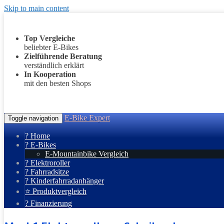
Skip to main content
Top Vergleiche
beliebter E-Bikes
Zielführende Beratung
verständlich erklärt
In Kooperation
mit den besten Shops
E-Bike Expert
Toggle navigation
? Home
? E-Bikes
E-Mountainbike Vergleich
? Elektroroller
? Fahrradsitze
? Kinderfahrradanhänger
⭐ Produktvergleich
? Finanzierung