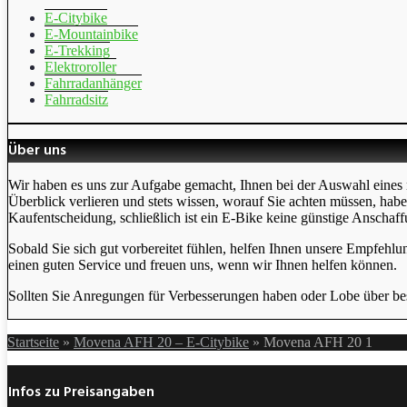
E-Citybike
E-Mountainbike
E-Trekking
Elektroroller
Fahrradanhänger
Fahrradsitz
Über uns
Wir haben es uns zur Aufgabe gemacht, Ihnen bei der Auswahl eines 
Überblick verlieren und stets wissen, worauf Sie achten müssen, hab
Kaufentscheidung, schließlich ist ein E-Bike keine günstige Anschaff
Sobald Sie sich gut vorbereitet fühlen, helfen Ihnen unsere Empfehlu
einen guten Service und freuen uns, wenn wir Ihnen helfen können.
Sollten Sie Anregungen für Verbesserungen haben oder Lobe über bes
Startseite
»
Movena AFH 20 – E-Citybike
»
Movena AFH 20 1
Infos zu Preisangaben