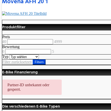
Movena AFH 20 1
Produktfilter
Preis
40
4999
Bewertung
0
5
Typ
Filter zurücksetzen
Filtern
E-Bike Finanzierung
Partner-ID unbekannt oder
gesperrt.
Die verschiedenen E-Bike Typen