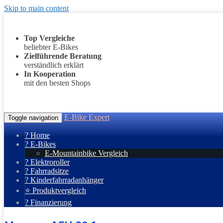
Skip to main content
Top Vergleiche
beliebter E-Bikes
Zielführende Beratung
verständlich erklärt
In Kooperation
mit den besten Shops
E-Bike Expert
Toggle navigation
? Home
? E-Bikes
E-Mountainbike Vergleich
? Elektroroller
? Fahrradsitze
? Kinderfahrradanhänger
⭐ Produktvergleich
? Finanzierung