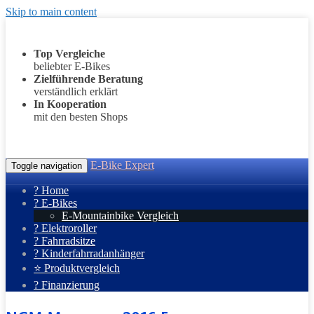
Skip to main content
Top Vergleiche
beliebter E-Bikes
Zielführende Beratung
verständlich erklärt
In Kooperation
mit den besten Shops
E-Bike Expert
Toggle navigation
? Home
? E-Bikes
E-Mountainbike Vergleich
? Elektroroller
? Fahrradsitze
? Kinderfahrradanhänger
⭐ Produktvergleich
? Finanzierung