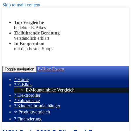
Skip to main content
Top Vergleiche
beliebter E-Bikes
Zielführende Beratung
verständlich erklärt
In Kooperation
mit den besten Shops
E-Bike Expert
Toggle navigation
? Home
? E-Bikes
E-Mountainbike Vergleich
? Elektroroller
? Fahrradsitze
? Kinderfahrradanhänger
⭐ Produktvergleich
? Finanzierung