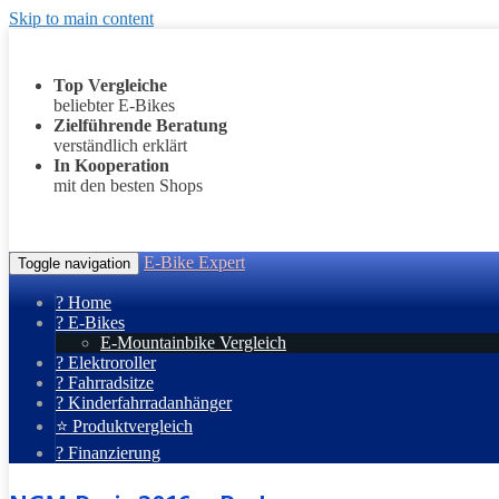
Skip to main content
Top Vergleiche
beliebter E-Bikes
Zielführende Beratung
verständlich erklärt
In Kooperation
mit den besten Shops
E-Bike Expert
Toggle navigation
? Home
? E-Bikes
E-Mountainbike Vergleich
? Elektroroller
? Fahrradsitze
? Kinderfahrradanhänger
⭐ Produktvergleich
? Finanzierung