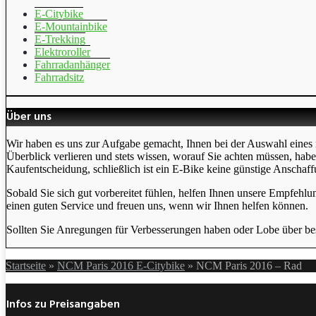
E-Citybike
E-Mountainbike
E-Trekking
Elektroroller
Fahrradanhänger
Fahrradsitz
Über uns
Wir haben es uns zur Aufgabe gemacht, Ihnen bei der Auswahl eines 
Überblick verlieren und stets wissen, worauf Sie achten müssen, hab
Kaufentscheidung, schließlich ist ein E-Bike keine günstige Anschaff
Sobald Sie sich gut vorbereitet fühlen, helfen Ihnen unsere Empfehlu
einen guten Service und freuen uns, wenn wir Ihnen helfen können.
Sollten Sie Anregungen für Verbesserungen haben oder Lobe über bes
Startseite
»
NCM Paris 2016 E-Citybike
»
NCM Paris 2016 – Rad
Infos zu Preisangaben