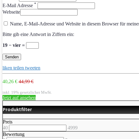
*
E-Mail Adresse
Webseite
Name, E-Mail-Adresse und Website in diesem Browser für meine
Bitte gib eine Antwort in Ziffern ein:
19 − vier =
liken
teilen
tweeten
40,26 €
44,99 €
inkl. 19% gesetzlicher MwSt.
Jetzt auf
ansehen
Produktfilter
Preis
40
4999
Bewertung