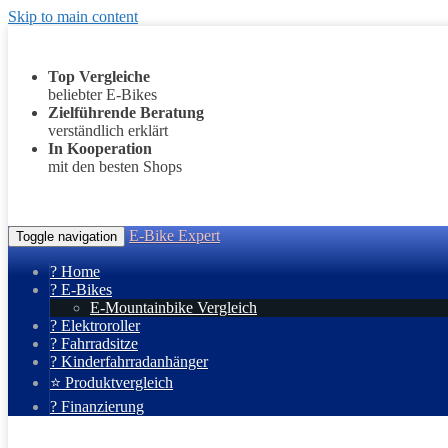
Skip to main content
Top Vergleiche
beliebter E-Bikes
Zielführende Beratung
verständlich erklärt
In Kooperation
mit den besten Shops
E-Bike Expert
Toggle navigation
? Home
? E-Bikes
E-Mountainbike Vergleich
? Elektroroller
? Fahrradsitze
? Kinderfahrradanhänger
⭐ Produktvergleich
? Finanzierung