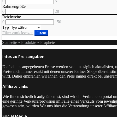
0
5
Rahmengröße
0
28
Reichweite
0
150
Typ
Filter zurücksetzen
Filtern
Startseite
»
Produkte
»
Prophete
Infos zu Preisangaben
Die bei uns angegebenen Preise werden von uns täglich aktualisiert,
Preise nicht immer exakt mit denen unserer Partner Shops übereinstim
wird. Daher empfehlen wir Ihnen, den Preis immer direkt bei unsere
Affiliate Links
Wie Ihnen sicherlich aufgefallen ist, sind wir ein Verbraucherporta
eine geringe Verkäuferprovision im Falle eines Verkaufs vom jeweilige
gewesen sein, würden Wir uns über die Verwendung unserer Affiliate 
Social Media