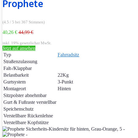
Prophete
(4.5 / 5 bei 367 Stimmen)
40,26 €
44,99 €
inkl. 19% gesetzlicher MwSt.
Jetzt auf
ansehen
Typ
Fahrradsitz
Straßenzulassung
Falt-/Klappbar
Belastbarkeit
22Kg
Gurtsystem
3-Punkt
Montageort
Hinten
Sitzpolster abnehmbar
Gurt & Fußraste verstellbar
Speichenschutz
Verstellbare Rückenlehne
Verstellbare Kopfstütze