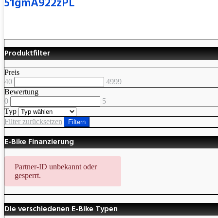
51gmA922zPL
Produktfilter
Preis
40
4999
Bewertung
0
5
Typ
Filter zurücksetzen
Filtern
E-Bike Finanzierung
Partner-ID unbekannt oder
gesperrt.
Die verschiedenen E-Bike Typen