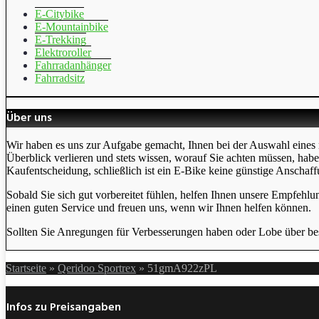
E-Citybike
E-Mountainbike
E-Trekking
Elektroroller
Fahrradanhänger
Fahrradsitz
Über uns
Wir haben es uns zur Aufgabe gemacht, Ihnen bei der Auswahl eines 
Überblick verlieren und stets wissen, worauf Sie achten müssen, hab
Kaufentscheidung, schließlich ist ein E-Bike keine günstige Anschaff
Sobald Sie sich gut vorbereitet fühlen, helfen Ihnen unsere Empfehlu
einen guten Service und freuen uns, wenn wir Ihnen helfen können.
Sollten Sie Anregungen für Verbesserungen haben oder Lobe über bes
Startseite
»
Qeridoo Sportrex
»
51gmA922zPL
Infos zu Preisangaben