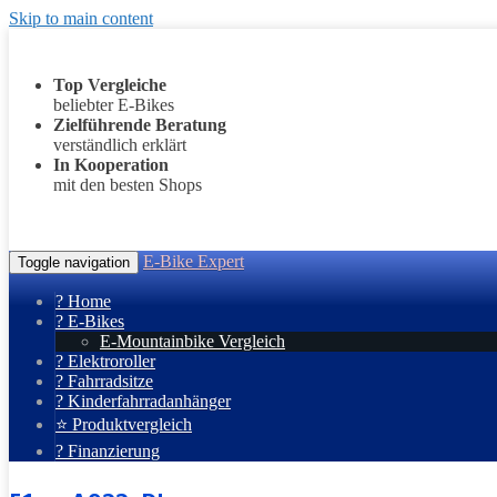
Skip to main content
Top Vergleiche
beliebter E-Bikes
Zielführende Beratung
verständlich erklärt
In Kooperation
mit den besten Shops
E-Bike Expert
Toggle navigation
? Home
? E-Bikes
E-Mountainbike Vergleich
? Elektroroller
? Fahrradsitze
? Kinderfahrradanhänger
⭐ Produktvergleich
? Finanzierung