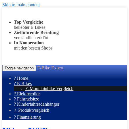
Skip to main content
Top Vergleiche
beliebter E-Bikes
Zielführende Beratung
verständlich erklärt
In Kooperation
mit den besten Shops
E-Bike Expert
Toggle navigation
? Home
? E-Bikes
E-Mountainbike Vergleich
? Elektroroller
? Fahrradsitze
? Kinderfahrradanhänger
⭐ Produktvergleich
? Finanzierung