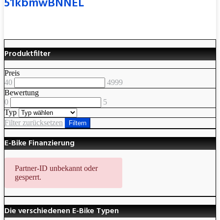
51kbmwBNNEL
Produktfilter
Preis
40
4999
Bewertung
0
5
Typ
Filter zurücksetzen
Filtern
E-Bike Finanzierung
Partner-ID unbekannt oder
gesperrt.
Die verschiedenen E-Bike Typen