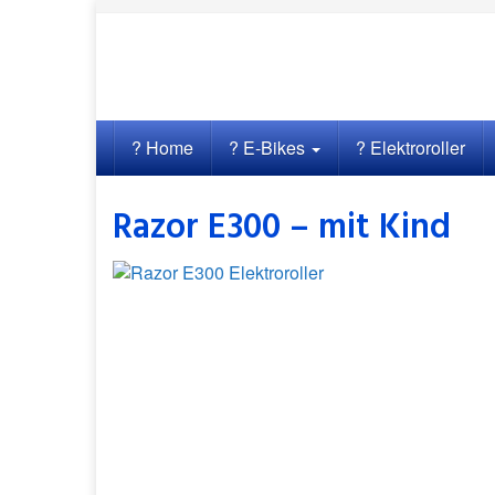
Skip
to
main
content
? Home
? E-Bikes
? Elektroroller
Razor E300 – mit Kind