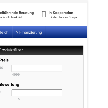
ielführende Beratung
In Kooperation
rständlich erklärt
mit den besten Shops
leich
? Finanzierung
Produktfilter
Preis
40
4999
Bewertung
0
5