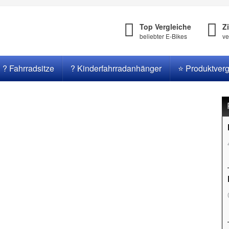
Top Vergleiche
Z
beliebter E-Bikes
ve
? Fahrradsitze
? Kinderfahrradanhänger
⭐ Produktverg