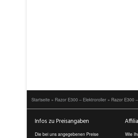
Startseite
»
Razor E300 – Elektroroller
»
Razor E300 –
Infos zu Preisangaben
Affili
Die bei uns angegebenen Preise
Wie Ihn