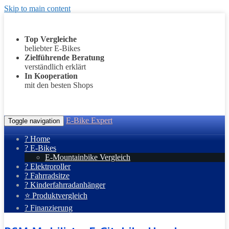
Skip to main content
Top Vergleiche
beliebter E-Bikes
Zielführende Beratung
verständlich erklärt
In Kooperation
mit den besten Shops
E-Bike Expert
Toggle navigation
? Home
? E-Bikes
E-Mountainbike Vergleich
? Elektroroller
? Fahrradsitze
? Kinderfahrradanhänger
⭐ Produktvergleich
? Finanzierung