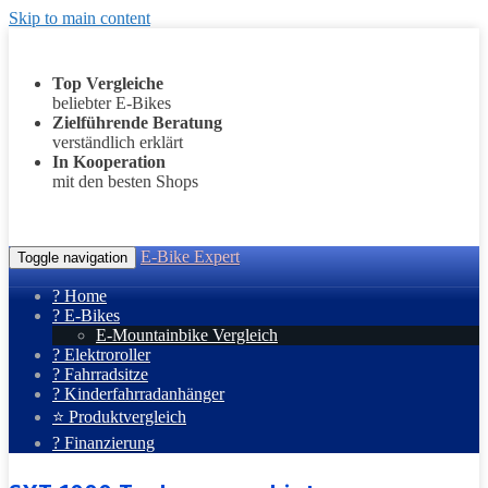
Skip to main content
Top Vergleiche
beliebter E-Bikes
Zielführende Beratung
verständlich erklärt
In Kooperation
mit den besten Shops
E-Bike Expert
Toggle navigation
? Home
? E-Bikes
E-Mountainbike Vergleich
? Elektroroller
? Fahrradsitze
? Kinderfahrradanhänger
⭐ Produktvergleich
? Finanzierung