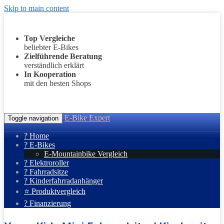
Skip to main content
Top Vergleiche
beliebter E-Bikes
Zielführende Beratung
verständlich erklärt
In Kooperation
mit den besten Shops
E-Bike Expert
Toggle navigation
? Home
? E-Bikes
E-Mountainbike Vergleich
? Elektroroller
? Fahrradsitze
? Kinderfahrradanhänger
⭐ Produktvergleich
? Finanzierung