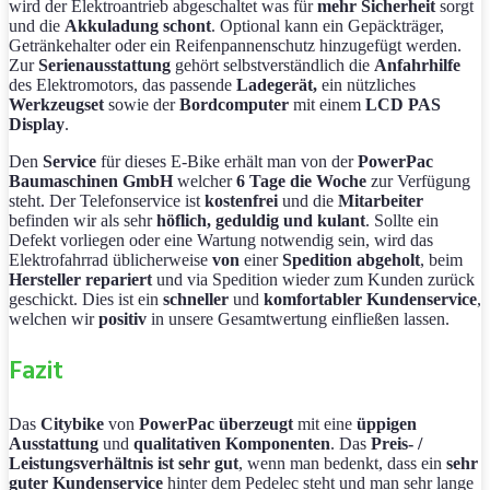
wird der Elektroantrieb abgeschaltet was für
mehr Sicherheit
sorgt
und die
Akkuladung schont
. Optional kann ein Gepäckträger,
Getränkehalter oder ein Reifenpannenschutz hinzugefügt werden.
Zur
Serienausstattung
gehört selbstverständlich die
Anfahrhilfe
des Elektromotors, das passende
Ladegerät,
ein nützliches
Werkzeugset
sowie der
Bordcomputer
mit einem
LCD PAS
Display
.
Den
Service
für dieses E-Bike erhält man von der
PowerPac
Baumaschinen GmbH
welcher
6 Tage
die Woche
zur Verfügung
steht. Der Telefonservice ist
kostenfrei
und die
Mitarbeiter
befinden wir als sehr
höflich, geduldig und kulant
. Sollte ein
Defekt vorliegen oder eine Wartung notwendig sein, wird das
Elektrofahrrad üblicherweise
von
einer
Spedition abgeholt
, beim
Hersteller repariert
und via Spedition wieder zum Kunden zurück
geschickt. Dies ist ein
schneller
und
komfortabler Kundenservice
,
welchen wir
positiv
in unsere Gesamtwertung einfließen lassen.
Fazit
Das
Citybike
von
PowerPac
überzeugt
mit eine
üppigen
Ausstattung
und
qualitativen Komponenten
. Das
Preis- /
Leistungsverhältnis ist sehr gut
, wenn man bedenkt, dass ein
sehr
guter Kundenservice
hinter dem Pedelec steht und man sehr lange