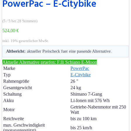
PowerPac – E-Citybike
(5 / 5 bei 28 Stimmen)
524,00 €
inkl. 19% gesetzlicher MwSt.
Altbericht:
aktueller Preischeck fuer eine passende Alternative.
Aktuelle Alternative pruefen: F.lli Schiano E-Moon
Marke
PowerPac
Typ
E-Citybike
Rahmengröße
26 "
Gesamtgewicht
24 kg
Schaltung
Shimano 7-Gang
Akku
Li-Ionen mit 576 Wh
Getriebe-Nabenmotor mit 250
Motor
Watt
Reichweite
bis zu 100 km
max. Geschwindigkeit
bis 25 km/h
(motorunterstützt)