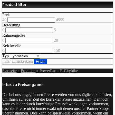
Produktfilter
Preis
40
4999
Bewertung
0
5
Rahmengröße
0
28
Reichweite
0
150
Typ
Filter zurücksetzen
Filtern
Startseite
»
Produkte
»
PowerPac – E-Citybike
Infos zu Preisangaben
Die bei uns angegebenen Preise werden von uns täglich aktualisiert,
um Ihnen zu jeder Zeit die korrekten Preise anzuzeigen. Dennoch
kann es leider durch kurzfristige Preisschwankungen vorkommen,
dass die Preise nicht immer exakt mit denen unserer Partner Shops
übereinstimmen. Dies kann beispielsweise vorkommen, wenn ein