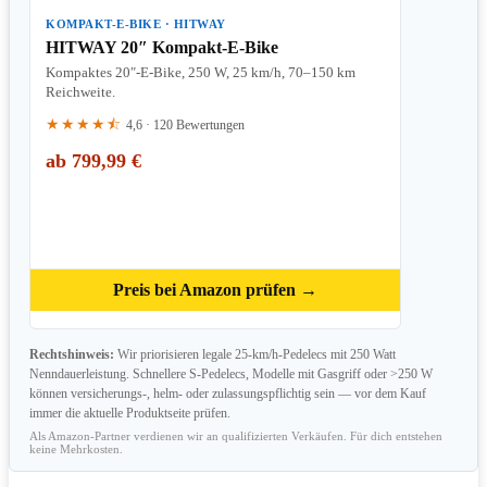
KOMPAKT-E-BIKE · HITWAY
HITWAY 20″ Kompakt-E-Bike
Kompaktes 20″-E-Bike, 250 W, 25 km/h, 70–150 km
Reichweite.
★★★★⯪
4,6 · 120 Bewertungen
ab 799,99 €
Preis bei Amazon prüfen →
Rechtshinweis:
Wir priorisieren legale 25-km/h-Pedelecs mit 250 Watt
Nenndauerleistung. Schnellere S-Pedelecs, Modelle mit Gasgriff oder >250 W
können versicherungs-, helm- oder zulassungspflichtig sein — vor dem Kauf
immer die aktuelle Produktseite prüfen.
Als Amazon-Partner verdienen wir an qualifizierten Verkäufen. Für dich entstehen
keine Mehrkosten.