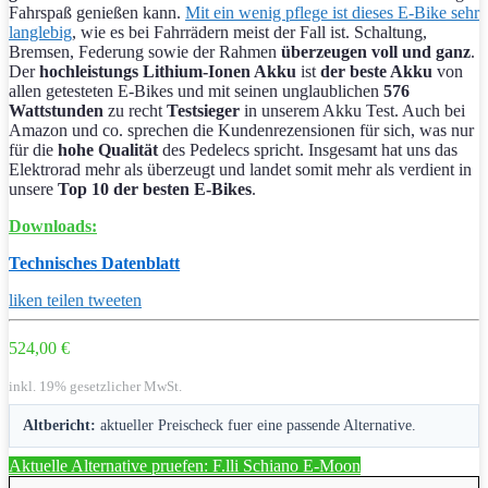
Fahrspaß genießen kann.
Mit ein wenig pflege ist dieses E-Bike sehr
langlebig
, wie es bei Fahrrädern meist der Fall ist. Schaltung,
Bremsen, Federung sowie der Rahmen
überzeugen voll und ganz
.
Der
hochleistungs Lithium-Ionen Akku
ist
der beste Akku
von
allen getesteten E-Bikes und mit seinen unglaublichen
576
Wattstunden
zu recht
Testsieger
in unserem Akku Test. Auch bei
Amazon und co. sprechen die Kundenrezensionen für sich, was nur
für die
hohe Qualität
des Pedelecs spricht. Insgesamt hat uns das
Elektrorad mehr als überzeugt und landet somit mehr als verdient in
unsere
Top 10 der besten E-Bikes
.
Downloads:
Technisches Datenblatt
liken
teilen
tweeten
524,00 €
inkl. 19% gesetzlicher MwSt.
Altbericht:
aktueller Preischeck fuer eine passende Alternative.
Aktuelle Alternative pruefen: F.lli Schiano E-Moon