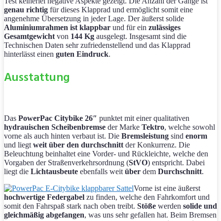
Test keinerlei negative Aspekte gezeigt. Die Anzahl der Gänge ist
genau richtig
für dieses Klapprad und ermöglicht somit eine
angenehme Übersetzung in jeder Lage. Der äußerst solide
Aluminiumrahmen ist klappbar
und für ein
zulässiges
Gesamtgewicht
von
144 Kg
ausgelegt. Insgesamt sind die
Technischen Daten sehr zufriedenstellend und das Klapprad
hinterlässt einen
guten Eindruck
.
Ausstattung
Das
PowerPac Citybike 26″
punktet mit einer qualitativen
hydrauischen Scheibenbremse
der Marke
Tektro
, welche sowohl
vorne als auch hinten verbaut ist. Die
Bremsleistung
sind
enorm
und liegt
weit über den durchschnitt
der Konkurrenz. Die
Beleuchtung beinhaltet eine Vorder- und Rückleichte, welche den
Vorgaben der Straßenverkehrsordnung (
StVO
) entspricht. Dabei
liegt die
Lichtausbeute
ebenfalls weit
über
dem
Durchschnitt
.
Vorne ist eine äußerst
hochwertige Federgabel
zu finden, welche den Fahrkomfort und
somit den Fahrspaß stark nach oben treibt.
Stöße
werden
solide und
gleichmäßig abgefangen
, was uns sehr gefallen hat. Beim Bremsen