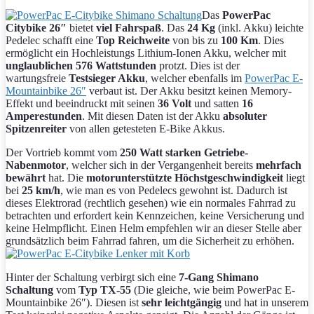
Das
PowerPac
Citybike 26″
bietet
viel Fahrspaß
. Das
24 Kg
(inkl. Akku) leichte
Pedelec schafft eine
Top Reichweite
von bis zu
100 Km
. Dies
ermöglicht ein Hochleistungs Lithium-Ionen Akku, welcher mit
unglaublichen 576 Wattstunden
protzt. Dies ist der
wartungsfreie
Testsieger Akku
, welcher ebenfalls im
PowerPac E-
Mountainbike 26″
verbaut ist. Der Akku besitzt keinen Memory-
Effekt und beeindruckt mit seinen
36 Volt
und satten
16
Amperestunden
. Mit diesen Daten ist der Akku
absoluter
Spitzenreiter
von allen getesteten E-Bike Akkus.
Der Vortrieb kommt vom
250 Watt
starken Getriebe-
Nabenmotor
, welcher sich in der Vergangenheit bereits
mehrfach
bewährt
hat. Die
motorunterstützte Höchstgeschwindigkeit
liegt
bei
25 km/h
, wie man es von Pedelecs gewohnt ist. Dadurch ist
dieses Elektrorad (rechtlich gesehen) wie ein normales Fahrrad zu
betrachten und erfordert kein Kennzeichen, keine Versicherung und
keine Helmpflicht. Einen Helm empfehlen wir an dieser Stelle aber
grundsätzlich beim Fahrrad fahren, um die Sicherheit zu erhöhen.
Hinter der Schaltung verbirgt sich eine
7-Gang Shimano
Schaltung
vom
Typ TX-55
(Die gleiche, wie beim PowerPac E-
Mountainbike 26″). Diesen ist
sehr leichtgängig
und hat in unserem