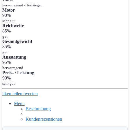
hervorragend - Testsieger
Motor
90%
sehr gut
Reichweite
85%
gut
Gesamtgewicht
85%
gut
Ausstattung
95%
hervorragend
Preis- / Leistung
90%
sehr gut
liken
teilen
tweeten
Menu
Beschreibung
Kundenrezensionen