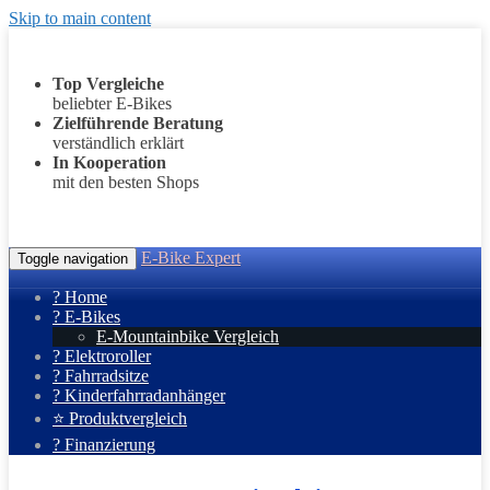
Skip to main content
Top Vergleiche
beliebter E-Bikes
Zielführende Beratung
verständlich erklärt
In Kooperation
mit den besten Shops
E-Bike Expert
Toggle navigation
? Home
? E-Bikes
E-Mountainbike Vergleich
? Elektroroller
? Fahrradsitze
? Kinderfahrradanhänger
⭐ Produktvergleich
? Finanzierung