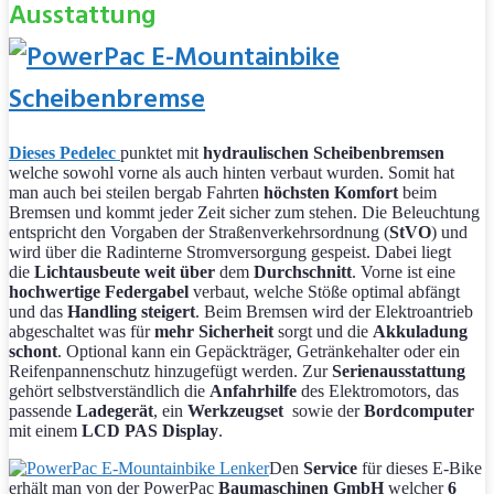
Ausstattung
Dieses Pedelec
punktet mit
hydraulischen
Scheibenbremsen
welche sowohl vorne als auch hinten verbaut wurden. Somit hat
man auch bei steilen bergab Fahrten
höchsten Komfort
beim
Bremsen und kommt jeder Zeit sicher zum stehen. Die Beleuchtung
entspricht den Vorgaben der Straßenverkehrsordnung (
StVO
) und
wird über die Radinterne Stromversorgung gespeist. Dabei liegt
die
Lichtausbeute weit über
dem
Durchschnitt
. Vorne ist eine
hochwertige Federgabel
verbaut, welche Stöße optimal abfängt
und das
Handling steigert
. Beim Bremsen wird der Elektroantrieb
abgeschaltet was für
mehr Sicherheit
sorgt und die
Akkuladung
schont
. Optional kann ein Gepäckträger, Getränkehalter oder ein
Reifenpannenschutz hinzugefügt werden. Zur
Serienausstattung
gehört selbstverständlich die
Anfahrhilfe
des Elektromotors, das
passende
Ladegerät
, ein
Werkzeugset
sowie der
Bordcomputer
mit einem
LCD PAS Display
.
Den
Service
für dieses E-Bike
erhält man von der PowerPac
Baumaschinen GmbH
welcher
6