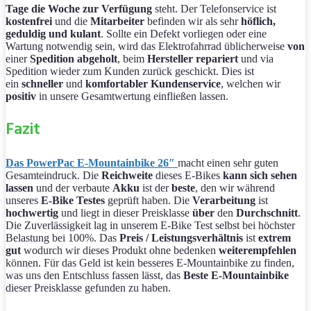
Tage
die Woche zur Verfügung
steht. Der Telefonservice ist
kostenfrei
und die
Mitarbeiter
befinden wir als sehr
höflich,
geduldig und kulant
. Sollte ein Defekt vorliegen oder eine
Wartung notwendig sein, wird das Elektrofahrrad üblicherweise
von
einer
Spedition abgeholt
, beim
Hersteller repariert
und via
Spedition wieder zum Kunden zurück geschickt. Dies ist
ein
schneller
und
komfortabler Kundenservice
, welchen wir
positiv
in unsere Gesamtwertung einfließen lassen.
Fazit
Das PowerPac E-Mountainbike 26″
macht einen sehr guten
Gesamteindruck. Die
Reichweite
dieses E-Bikes
kann sich sehen
lassen
und der verbaute
Akku
ist der
beste
, den wir während
unseres
E-Bike Testes
geprüft haben. Die
Verarbeitung
ist
hochwertig
und liegt in dieser Preisklasse
über
den
Durchschnitt
.
Die Zuverlässigkeit lag in unserem E-Bike Test selbst bei höchster
Belastung bei 100%. Das
Preis / Leistungsverhältnis
ist
extrem
gut
wodurch wir dieses Produkt ohne bedenken
weiterempfehlen
können. Für das Geld ist kein besseres E-Mountainbike zu finden,
was uns den Entschluss fassen lässt, das
Beste E-Mountainbike
dieser Preisklasse gefunden zu haben.