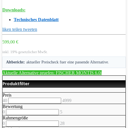
Downloads:
Technisches Datenblatt
liken
teilen
tweeten
599,00 €
inkl. 19% gesetzlicher MwSt.
Altbericht:
aktueller Preischeck fuer eine passende Alternative.
Aktuelle Alternative pruefen: FISCHER MONTIS 6.0i
Produktfilter
Preis
40
4999
Bewertung
0
5
Rahmengröße
0
28