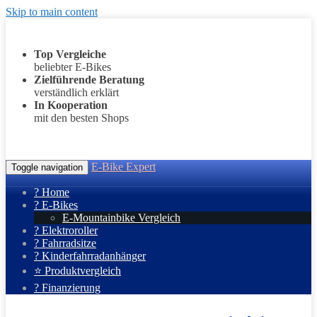
Skip to main content
Top Vergleiche
beliebter E-Bikes
Zielführende Beratung
verständlich erklärt
In Kooperation
mit den besten Shops
E-Bike Expert
Toggle navigation
? Home
? E-Bikes
E-Mountainbike Vergleich
? Elektroroller
? Fahrradsitze
? Kinderfahrradanhänger
⭐ Produktvergleich
? Finanzierung