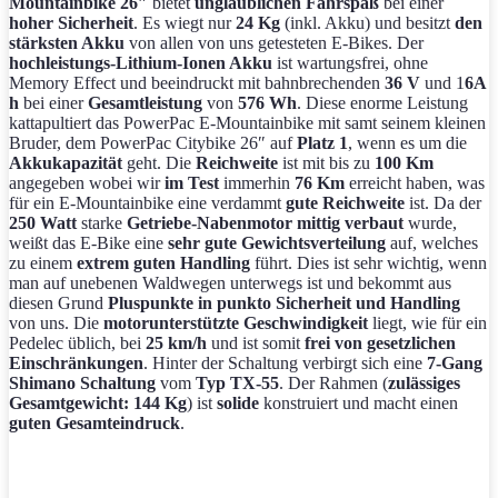
Mountainbike 26″
bietet
unglaublichen Fahrspaß
bei einer
hoher Sicherheit
. Es wiegt nur
24 Kg
(inkl. Akku) und besitzt
den
stärksten Akku
von allen von uns getesteten E-Bikes. Der
hochleistungs-Lithium-Ionen Akku
ist wartungsfrei, ohne
Memory Effect und beeindruckt mit bahnbrechenden
36 V
und 1
6A
h
bei einer
Gesamtleistung
von
576 Wh
. Diese enorme Leistung
kattapultiert das PowerPac E-Mountainbike mit samt seinem kleinen
Bruder, dem PowerPac Citybike 26″ auf
Platz 1
, wenn es um die
Akkukapazität
geht. Die
Reichweite
ist mit bis zu
100 Km
angegeben wobei wir
im Test
immerhin
76 Km
erreicht haben, was
für ein E-Mountainbike eine verdammt
gute Reichweite
ist. Da der
250 Watt
starke
Getriebe-Nabenmotor
mittig verbaut
wurde,
weißt das E-Bike eine
sehr gute Gewichtsverteilung
auf, welches
zu einem
extrem guten Handling
führt. Dies ist sehr wichtig, wenn
man auf unebenen Waldwegen unterwegs ist und bekommt aus
diesen Grund
Pluspunkte in punkto Sicherheit und Handling
von uns. Die
motorunterstützte Geschwindigkeit
liegt, wie für ein
Pedelec üblich, bei
25 km/h
und ist somit
frei von gesetzlichen
Einschränkungen
. Hinter der Schaltung verbirgt sich eine
7-Gang
Shimano Schaltung
vom
Typ TX-55
. Der Rahmen (
zulässiges
Gesamtgewicht: 144 Kg
) ist
solide
konstruiert und macht einen
guten Gesamteindruck
.