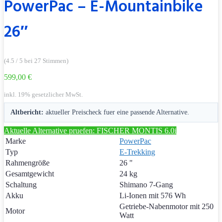
PowerPac – E-Mountainbike
26″
(4.5 / 5 bei 27 Stimmen)
599,00 €
inkl. 19% gesetzlicher MwSt.
Altbericht:
aktueller Preischeck fuer eine passende Alternative.
Aktuelle Alternative pruefen: FISCHER MONTIS 6.0i
Marke
PowerPac
Typ
E-Trekking
Rahmengröße
26 "
Gesamtgewicht
24 kg
Schaltung
Shimano 7-Gang
Akku
Li-Ionen mit 576 Wh
Getriebe-Nabenmotor mit 250
Motor
Watt