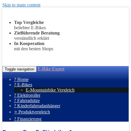
Skip to main content
Top Vergleiche
beliebter E-Bikes
Zielführende Beratung
verständlich erklärt
In Kooperation
mit den besten Shops
E-Bike Expert
Toggle navigation
? Home
? E-Bikes
E-Mountainbike Vergleich
? Elektroroller
? Fahrradsitze
? Kinderfahrradanhänger
⭐ Produktvergleich
? Finanzierung