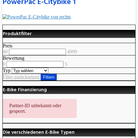
PowerPac E-Citybike 1
Produktfilter
Preis
40
4999
Bewertung
0
5
Typ
Filter zurücksetzen
Filtern
E-Bike Finanzierung
Partner-ID unbekannt oder
gesperrt.
Die verschiedenen E-Bike Typen