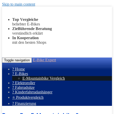
Skip to main content
Top Vergleiche
beliebter E-Bikes
Zielführende Beratung
verständlich erklärt
In Kooperation
mit den besten Shops
E-Bike Expert
Toggle navigation
? Home
? E-Bikes
E-Mountainbike Vergleich
? Elektroroller
? Fahrradsitze
? Kinderfahrradanhänger
⭐ Produktvergleich
? Finanzierung