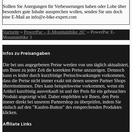
Sollten Sie Anregungen für Verbesserungen haben oder Lobe über
besonders gute Inhalte aussprechen wollen, senden Sie uns doch
eine E-Mail an info@e-bike-expert.com
Startseite
»
PowerPac – E-Mountainbike 26″
»
PowerPac E-
Mountainbike 3
Infos zu Preisangaben
Die bei uns angegebenen Preise werden von uns täglich aktualisiert,
um Ihnen zu jeder Zeit die korrekten Preise anzuzeigen. Dennoch
kann es leider durch kurzfristige Preisschwankungen vorkommen,
dass die Preise nicht immer exakt mit denen unserer Partner Shops
übereinstimmen. Dies kann beispielsweise vorkommen, wenn ein
Artikel kurzfristig ausverkauft ist und der Preis für ein gebrauchtes
Produkt angezeigt wird. Daher empfehlen wir Ihnen, den Preis
immer direkt bei unserem Partnershop zu überprüfen, indem Sie
einfach auf den "Kaufen-Button" des entsprechenden Produktes
klicken.
Affiliate Links