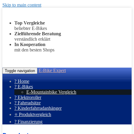
Skip to main content
Top Vergleiche
beliebter E-Bikes
Zielführende Beratung
verständlich erklärt
In Kooperation
mit den besten Shops
E-Bike Expert
Toggle navigation
? Home
? E-Bikes
E-Mountainbike Vergleich
? Elektroroller
? Fahrradsitze
? Kinderfahrradanhänger
⭐ Produktvergleich
? Finanzierung